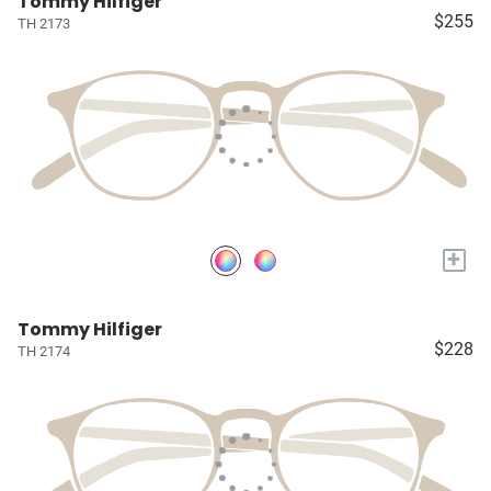
Tommy Hilfiger
$255
TH 2173
+
Tommy Hilfiger
$228
TH 2174