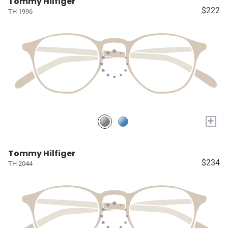
Tommy Hilfiger
$222
TH 1996
+
Tommy Hilfiger
$234
TH 2044