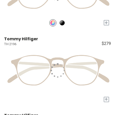
+
Tommy Hilfiger
$279
TH 2196
+