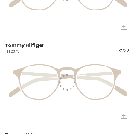
+
Tommy Hilfiger
$222
TH 2075
+