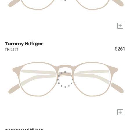
+
Tommy Hilfiger
$261
TH 2171
+