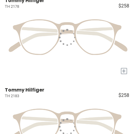
Tommy Hilfiger
$258
TH 2178
+
Tommy Hilfiger
$258
TH 2183