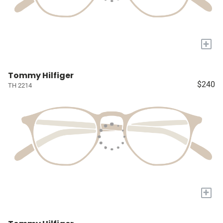
+
Tommy Hilfiger
$240
TH 2214
+