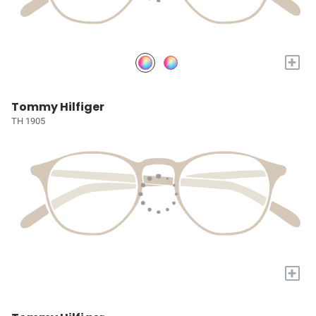
+
Tommy Hilfiger
TH 1905
+