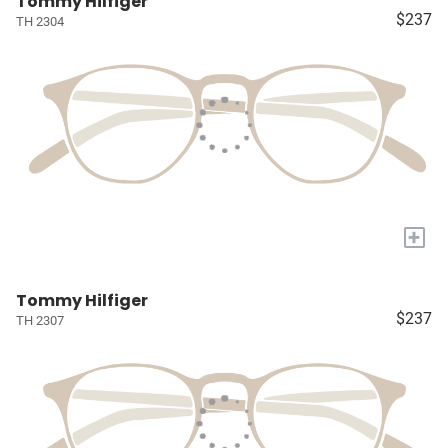
Tommy Hilfiger
$237
TH 2304
+
Tommy Hilfiger
$237
TH 2307