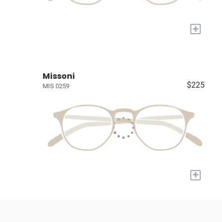
+
Missoni
$225
MIS 0259
+