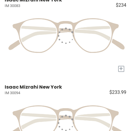
$234
IM 30083
+
Isaac Mizrahi New York
$233.99
IM 30094