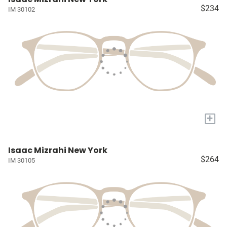
$234
IM 30102
+
Isaac Mizrahi New York
$264
IM 30105